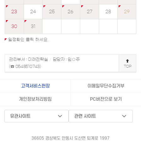
23
24
25
26
27
28
29
30
31
일정확인 클릭 하세요.
관리부서 : 미래전략실
/
담당자 : 임○주
(☎ 0548510743)
TOP
고객서비스헌장
이메일무단수집거부
개인정보처리방침
PC버전으로 보기
유관사이트
관련 사이트
36605 경상북도 안동시 도산면 퇴계로 1997